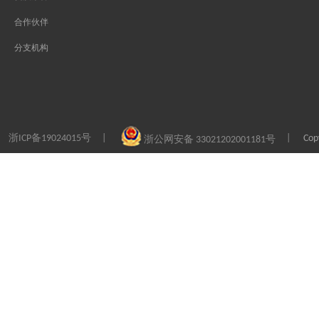
合作伙伴
分支机构
浙ICP备19024015号
Co
|
|
浙公网安备 33021202001181号