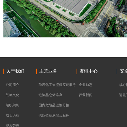
关于我们
主营业务
资讯中心
安
公司简介
跨境化工物流供应链服务
企业动态
核心
战略文化
危险品仓储堆存
行业新闻
运化
组织架构
国内危险品运输分拨
成长历程
供应链贸易综合服务
资质荣誉