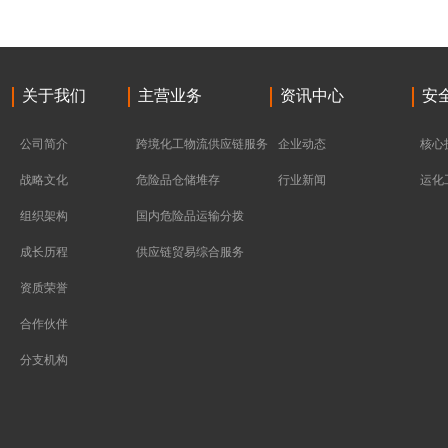
关于我们
主营业务
资讯中心
安
公司简介
跨境化工物流供应链服务
企业动态
核心
战略文化
危险品仓储堆存
行业新闻
运化
组织架构
国内危险品运输分拨
成长历程
供应链贸易综合服务
资质荣誉
合作伙伴
分支机构