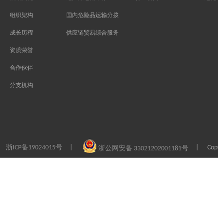
组织架构
国内危险品运输分拨
成长历程
供应链贸易综合服务
资质荣誉
合作伙伴
分支机构
浙ICP备19024015号
Co
|
|
浙公网安备 33021202001181号