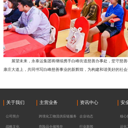
展望未来，永泰运集团将继续携手白峰街道慈善办事处，坚守慈善
康庄大道上，共同书写白峰慈善事业的新辉煌，为构建和谐美好的社会
关于我们
主营业务
资讯中心
安
公司简介
跨境化工物流供应链服务
企业动态
核心
战略文化
危险品仓储堆存
行业新闻
运化