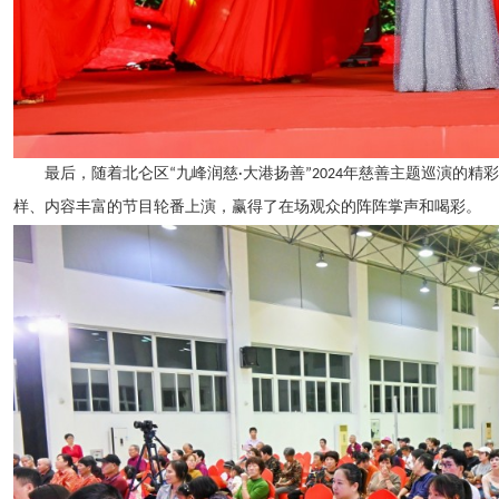
最后，随着北仑区“九峰润慈·大港扬善”2024年慈善主题巡演的精
样、内容丰富的节目轮番上演，赢得了在场观众的阵阵掌声和喝彩。