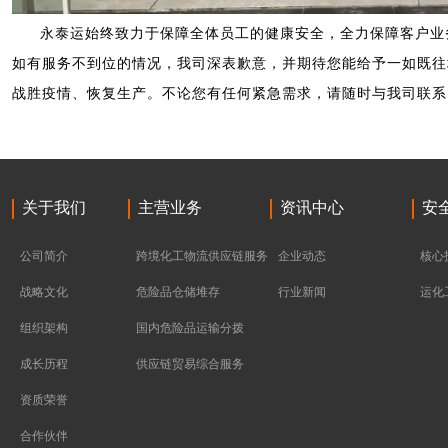
永泰运始终致力于保障全体员工的健康安全，全力保障客户业
如有服务不到位的情况，我司深表歉意，并期待您能给予一如既往
战胜疫情、恢复生产。不论您有任何紧急需求，请随时与我司联系
关于我们
主营业务
资讯中心
安
公司简介
跨境化工物流供应链服务
企业动态
核心
战略文化
危险品仓储堆存
行业新闻
运化
组织架构
国内危险品运输分拨
成长历程
供应链贸易综合服务
资质荣誉
合作伙伴