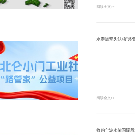
阅读全文>>
永泰运牵头认领“路
阅读全文>>
收购宁波永佑国际股